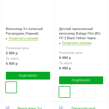
Велосипед 3-х колесный
Детский трехколесный
Распродажа (Черный)
велосипед Bubago Flint (BG-
FP-3 Black-Yellow/ Черно
Посмотреть наличие
-Желтый)
Посмотреть наличие
Розничная цена
Розничная цена
5 500
р
6 490
р
По карте
По карте
5 500
р
6 490
р
ПОДРОБНЕЕ
ПОДРОБНЕЕ