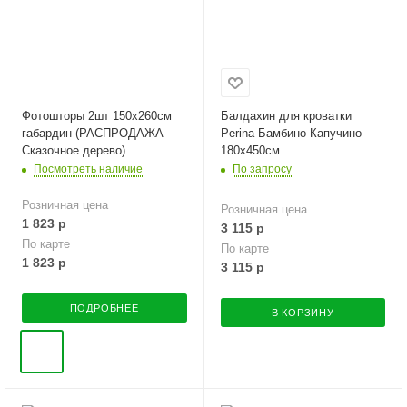
Фотошторы 2шт 150х260см
Балдахин для кроватки
габардин (РАСПРОДАЖА
Perina Бамбино Капучино
Сказочное дерево)
180х450см
Посмотреть наличие
По запросу
Розничная цена
Розничная цена
1 823
р
3 115
р
По карте
По карте
1 823
р
3 115
р
ПОДРОБНЕЕ
В КОРЗИНУ