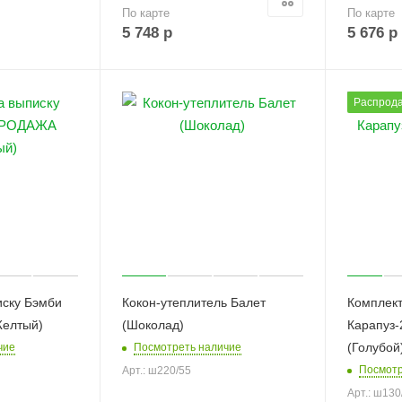
По карте
По карте
5 748
р
5 676
р
Распрод
иску Бэмби
Кокон-утеплитель Балет
Комплект
елтый)
(Шоколад)
Карапуз
(Голубой
чие
Посмотреть наличие
Посмотр
Арт.: ш220/55
Арт.: ш130