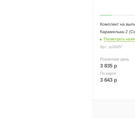
Комплект на вып
Карамелька-2 (С
Посмотреть нали
Арт.: ш200/5*
Розничная цена
3 835
р
По карте
3 643
р