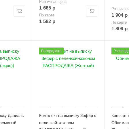
Розничная цена
1 665
р
Рознична
1 904
р
По карте
1 582
р
По карте
1 809
р
Распродажа
Распрод
иску Даниэль
Комплект на выписку Зефир с
Конверт 
ремовый
пеленкой-коконом
Обнимаш