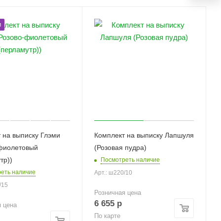
м
 на выписку Глэми
Комплект на выписку Лапшуля
-фиолетовый
(Розовая пудра)
тр))
Посмотреть наличие
еть наличие
Арт.: ш220/10
/15
Розничная цена
6 655
р
я цена
По карте