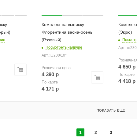
иску
Комплект на выписку
Комплект
ерый)
Флорентина весна-осень
(Экрю)
(Розовый)
чие
Посмотр
Посмотреть наличие
Арт.: ш230
Арт.: ш200/10*
Рознична
4 650
р
Розничная цена
4 390
р
По карте
4 418
р
По карте
4 171
р
ПОКАЗАТЬ ЕЩЕ
1
2
3