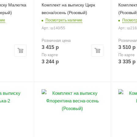
иску Малютка
Комплект на выписку Цирк
Комплект
ерый)
весна/осень (Розовый)
(Розовый
чие
Посмотреть наличие
Посмотр
Арт.: ш140/55
Арт.: ш218
Розничная цена
Рознична
3 415
р
3 510
р
По карте
По карте
3 244
р
3 335
р