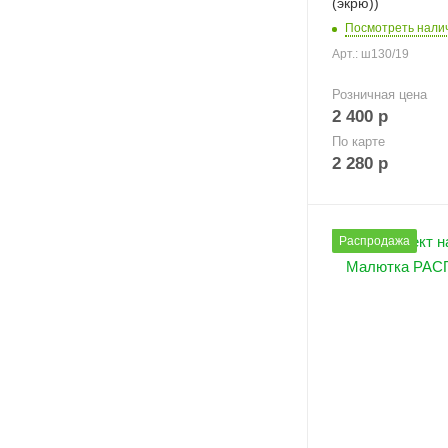
(экрю))
Посмотреть нали
Арт.: ш130/19
Розничная цена
2 400
р
По карте
2 280
р
Распродажа