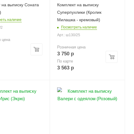
 на выписку Соната
Комплект на выписку
)
Суперпухлики (Кролик
Милашка - кремовый)
еть наличие
Посмотреть наличие
/2
Арт.: ш130/25
я цена
Розничная цена
3 750
р
По карте
3 563
р