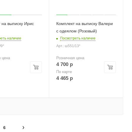
 на выписку Ирис
Комплект на выписку Валери
с одеялом (Розовый)
еть наличие
Посмотреть наличие
/9*
Арт.: ш551/13*
я цена
Розничная цена
4 700
р
По карте
4 465
р
6