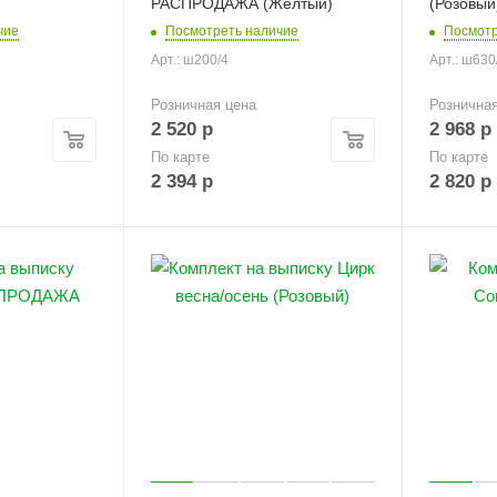
РАСПРОДАЖА (Желтый)
(Розовый
чие
Посмотреть наличие
Посмотр
Арт.: ш200/4
Арт.: ш630
Розничная цена
Рознична
2 520
р
2 968
р
По карте
По карте
2 394
р
2 820
р