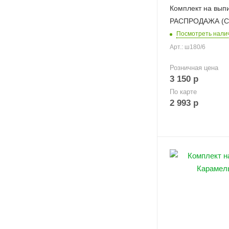
Комплект на вып
РАСПРОДАЖА (С
Посмотреть нали
Арт.: ш180/6
Розничная цена
3 150
р
По карте
2 993
р