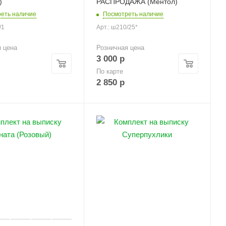
)
РАСПРОДАЖА (Ментол)
еть наличие
Посмотреть наличие
/1
Арт.: ш210/25*
я цена
Розничная цена
3 000
р
По карте
2 850
р