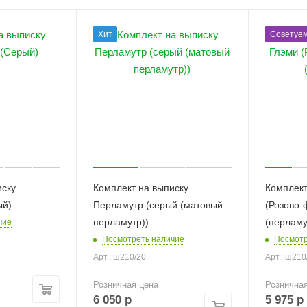
Хит
Советуе
иску
Комплект на выписку
Комплект
ый)
Перламутр (серый (матовый
(Розово
перламутр))
(перламу
чие
Посмотреть наличие
Посмотр
Арт.: ш210/20
Арт.: ш210
Розничная цена
Рознична
6 050
р
5 975
р