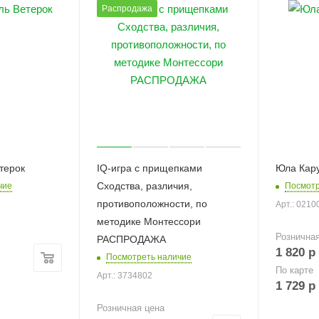
Распродажа
терок
IQ-игра с прищепками
Юла Кару
Сходства, различия,
чие
Посмотр
противоположности, по
Арт.: 0210
методике Монтессори
Рознична
РАСПРОДАЖА
1 820
р
Посмотреть наличие
По карте
Арт.: 3734802
1 729
р
Розничная цена