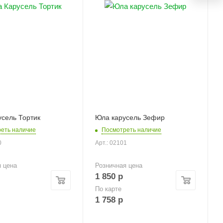
сель Тортик
Юла карусель Зефир
еть наличие
Посмотреть наличие
0
Арт.: 02101
я цена
Розничная цена
1 850
р
По карте
1 758
р