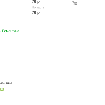
76
р
По карте
76
р
мантика
чие