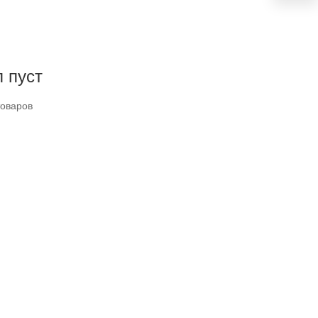
 пуст
товаров